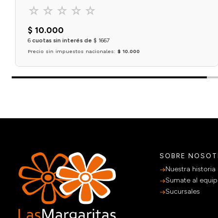
☆
☆
☆
☆
☆
$
10
.
000
6
cuotas sin interés de
$
1667
Precio sin impuestos nacionales:
$ 10.000
Agregar al carrito
SOBRE NOSO
Nuestra historia
Sumate al equi
Sucursales