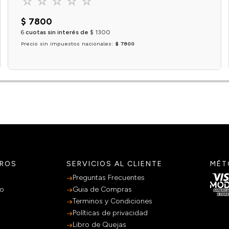
☆
☆
☆
☆
☆
$
7800
6
cuotas sin interés de
$
1300
Precio sin impuestos nacionales:
$ 7800
Agregar al carrito
TROS
SERVICIOS AL CLIENTE
MÉT
Preguntas Frecuentes
po
Guia de Compras
Terminos y Condiciones
Políticas de privacidad
Libro de Quejas