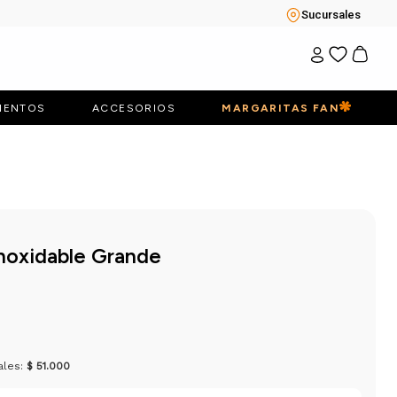
Sucursales
IENTOS
ACCESORIOS
MARGARITAS FAN
noxidable Grande
ales:
$ 51.000