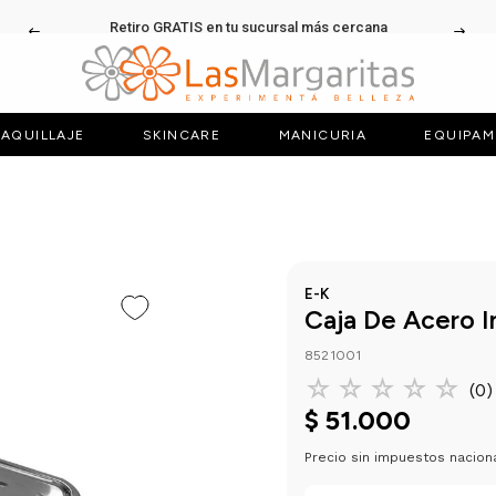
Retiro GRATIS en tu sucursal más cercana
AQUILLAJE
SKINCARE
MANICURIA
EQUIPAM
E-K
Caja De Acero I
8521001
☆
☆
☆
☆
☆
(
0
)
$
51
.
000
Precio sin impuestos nacion