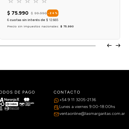
☆
☆
☆
☆
☆
$
75
.
990
$
99
.
990
-
24
%
6
cuotas sin interés de
$
12
.
665
Precio sin impuestos nacionales:
$ 75.990
Agregar al carrito
ODOS DE PAGO
CONTACTO
+54 9 11 3205-2136
Lunes a viernes 9:00-18:00hs
ventaonline@lasmargaritas.com.ar