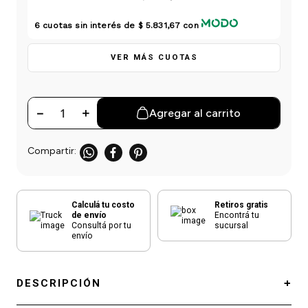
einar
/ Ceras
g
Y Sanitizantes
maltes
6
cuotas sin interés de
$ 5.831,67
con
 Para Secadores
las
ermicos
VER MÁS CUOTAS
－
＋
Agregar al carrito
Calculá tu costo
Retiros gratis
de envío
Encontrá tu
Consultá por tu
sucursal
envío
DESCRIPCIÓN