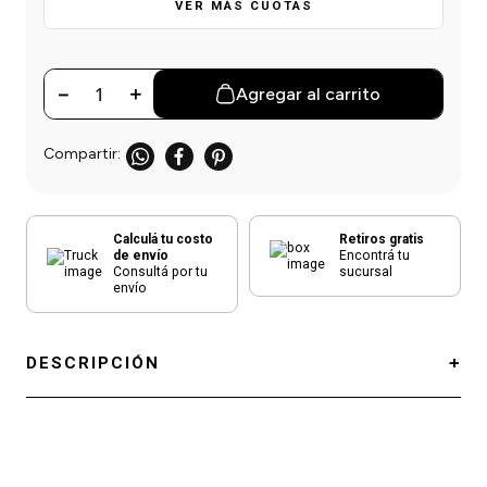
einar
/ Ceras
g
VER MÁS CUOTAS
Y Sanitizantes
maltes
 Para Secadores
las
－
ermicos
＋
Agregar al carrito
Calculá tu costo
Retiros gratis
de envío
Encontrá tu
Consultá por tu
sucursal
envío
DESCRIPCIÓN