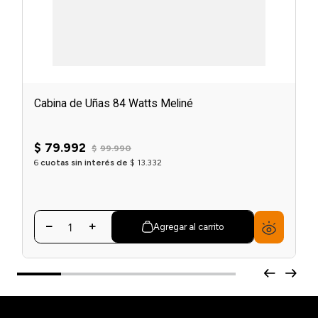
Cabina de Uñas 84 Watts Meliné
$
79
.
992
$
99
.
990
6
cuotas sin interés de
$
13
.
332
Agregar al carrito