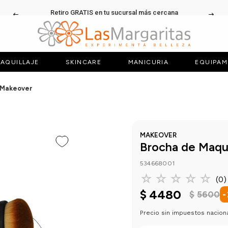
Retiro GRATIS en tu sucursal más cercana
AQUILLAJE
SKINCARE
MANICURIA
EQUIPAM
 Makeover
MAKEOVER
Brocha de Maqu
534668001
☆
☆
☆
☆
☆
(
0
)
$
4480
$
5600
-
Precio sin impuestos nacion