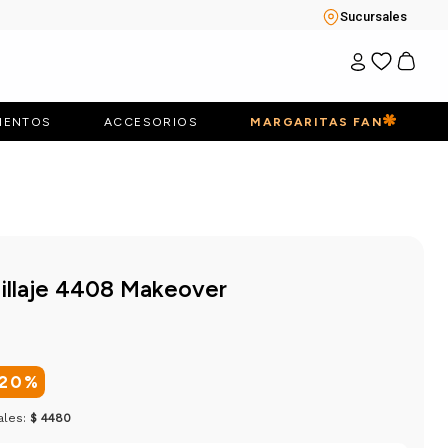
Sucursales
IENTOS
ACCESORIOS
MARGARITAS FAN
illaje 4408 Makeover
20
%
ales:
$ 4480