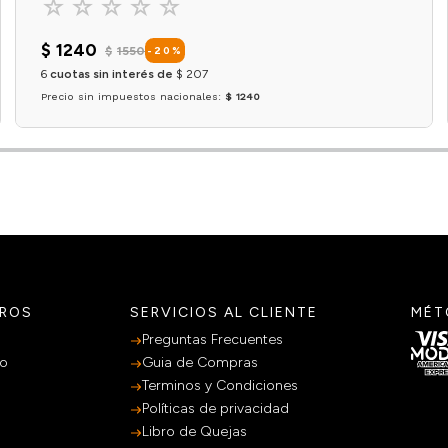
☆
☆
☆
☆
☆
$
1240
$
1550
-
20
%
6
cuotas sin interés de
$
207
Precio sin impuestos nacionales:
$ 1240
Agregar al carrito
TROS
SERVICIOS AL CLIENTE
MÉT
Preguntas Frecuentes
po
Guia de Compras
Terminos y Condiciones
Políticas de privacidad
Libro de Quejas