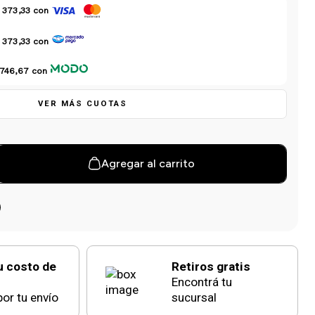
 373,33
con
 373,33
con
 746,67
con
VER MÁS CUOTAS
Agregar al carrito
u costo de
Retiros gratis
Encontrá tu
or tu envío
sucursal