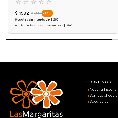
☆
☆
☆
☆
☆
$
1592
$
1990
-
20
%
6
cuotas sin interés de
$
266
Precio sin impuestos nacionales:
$ 1592
Agregar al carrito
SOBRE NOSO
Nuestra historia
Sumate al equi
Sucursales