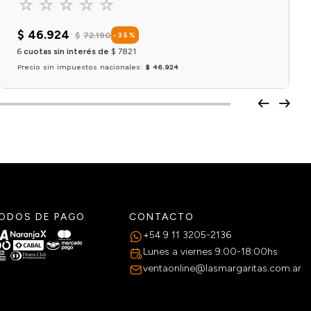
☆
☆
☆
☆
☆
$
46
.
924
$
72
.
190
-
35
%
6
cuotas sin interés de
$
7821
Precio sin impuestos nacionales:
$ 46.924
Agregar al carrito
ODOS DE PAGO
CONTACTO
+54 9 11 3205-2136
Lunes a viernes 9:00-18:00hs
ventaonline@lasmargaritas.com.ar