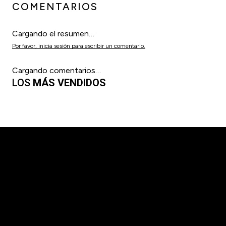
COMENTARIOS
Cargando el resumen…
Por favor, inicia sesión para escribir un comentario.
Cargando comentarios…
LOS
MÁS VENDIDOS
Navajín Smart Razor Official Barber
$
25
.
520
$
31
.
900
Precio sin impuestos nacionales:
$ 25.520