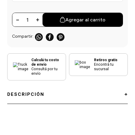
einar
/ Ceras
g
Y Sanitizantes
maltes
 Para Secadores
－
＋
Agregar al carrito
las
ermicos
Calculá tu costo
Retiros gratis
de envío
Encontrá tu
Consultá por tu
sucursal
envío
DESCRIPCIÓN