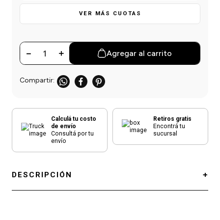
einar
/ Ceras
g
Y Sanitizantes
maltes
VER MÁS CUOTAS
 Para Secadores
las
ermicos
－
＋
Agregar al carrito
Calculá tu costo
Retiros gratis
de envío
Encontrá tu
Consultá por tu
sucursal
envío
DESCRIPCIÓN