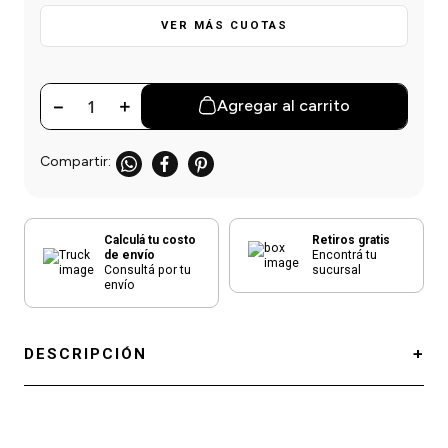
einar
/ Ceras
g
Y Sanitizantes
maltes
VER MÁS CUOTAS
 Para Secadores
las
ermicos
－
＋
Agregar al carrito
Calculá tu costo
Retiros gratis
de envío
Encontrá tu
Consultá por tu
sucursal
envío
DESCRIPCIÓN