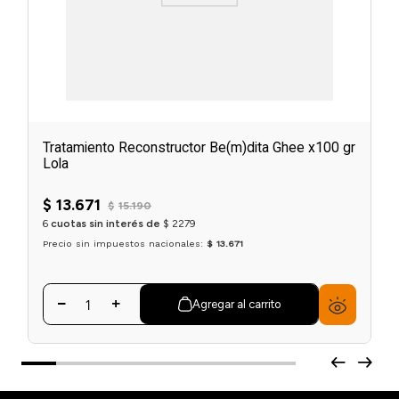
Tratamiento Reconstructor Be(m)dita Ghee x100 gr
Lola
☆
☆
☆
☆
☆
$
13
.
671
$
15
.
190
6
cuotas sin interés de
$
2279
Precio sin impuestos nacionales:
$ 13.671
Agregar al carrito