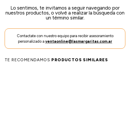
einar
/ Ceras
g
Lo sentimos, te invitamos a seguir navegando por
Y Sanitizantes
maltes
nuestros productos, o volvé a realizar la búsqueda con
 Para Secadores
un término similar.
las
ermicos
Contactate con nuestro equipo para recibir asesoramiento
personalizado a
ventaonline@lasmargaritas.com.ar
TE RECOMENDAMOS
PRODUCTOS SIMILARES