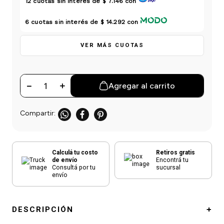
12
cuotas sin interés de
$ 7.146
con
einar
/ Ceras
g
Y Sanitizantes
maltes
 Para Secadores
6
cuotas sin interés de
$ 14.292
con
las
ermicos
VER MÁS CUOTAS
－
＋
Agregar al carrito
Calculá tu costo
Retiros gratis
de envío
Encontrá tu
Consultá por tu
sucursal
envío
DESCRIPCIÓN