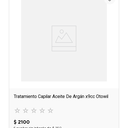
Tratamiento Capilar Aceite De Argán x9cc Otowil
☆
☆
☆
☆
☆
$
2100
6
cuotas sin interés de
$
350