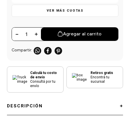
einar
/ Ceras
g
Y Sanitizantes
maltes
VER MÁS CUOTAS
 Para Secadores
las
ermicos
－
＋
Agregar al carrito
Calculá tu costo
Retiros gratis
de envío
Encontrá tu
Consultá por tu
sucursal
envío
DESCRIPCIÓN