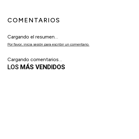
COMENTARIOS
Cargando el resumen…
Por favor, inicia sesión para escribir un comentario.
Cargando comentarios…
LOS
MÁS VENDIDOS
Set Manicuría/Pedicuría de 3 Piezas Probasic
$
21
.
100
6
cuotas sin interés de
$
3517
Precio sin impuestos nacionales:
$ 21.100