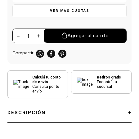
einar
/ Ceras
g
Y Sanitizantes
maltes
VER MÁS CUOTAS
 Para Secadores
las
ermicos
－
＋
Agregar al carrito
Calculá tu costo
Retiros gratis
de envío
Encontrá tu
Consultá por tu
sucursal
envío
DESCRIPCIÓN