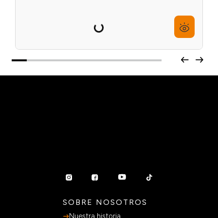
Repujador Doble de Cutículas 117 E-K
$
6600
6
cuotas sin interés de
$
1100
Precio sin impuestos nacionales:
$ 6600
Agregar al carrito