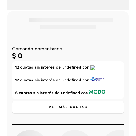
einar
/ Ceras
g
Y Sanitizantes
maltes
 Para Secadores
las
ermicos
Cargando comentarios…
$
0
12
cuotas sin interés de
undefined
con
12
cuotas sin interés de
undefined
con
6
cuotas sin interés de
undefined
con
VER MÁS CUOTAS