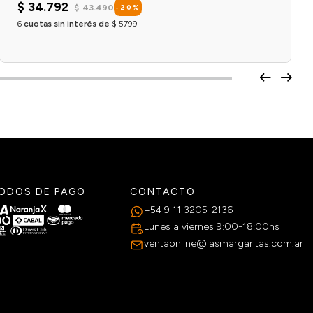
$
34
.
792
$
43
.
490
-
20
%
6
cuotas sin interés de
$
5799
Agregar al carrito
ODOS DE PAGO
CONTACTO
+54 9 11 3205-2136
Lunes a viernes 9:00-18:00hs
ventaonline@lasmargaritas.com.ar