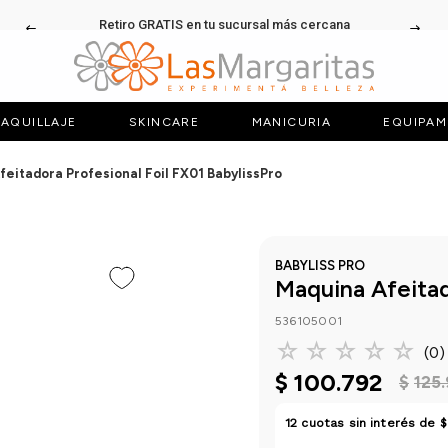
Retiro GRATIS en tu sucursal más cercana
AQUILLAJE
SKINCARE
MANICURIA
EQUIPAM
feitadora Profesional Foil FX01 BabylissPro
BABYLISS PRO
Maquina Afeitad
536105001
☆
☆
☆
☆
☆
(
0
)
$
100
.
792
$
125
.
12
cuotas sin interés de
$