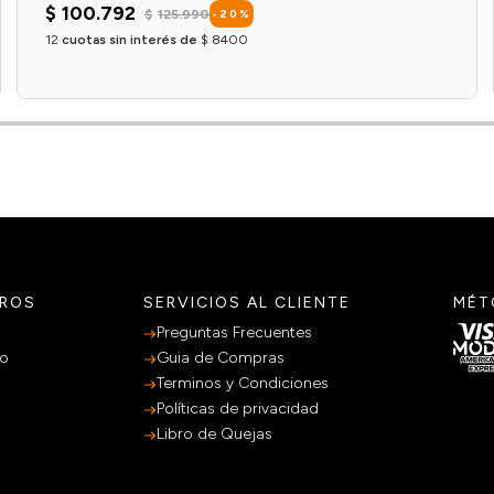
$
100
.
792
$
125
.
990
-
20
%
12
cuotas sin interés de
$
8400
Agregar al carrito
TROS
SERVICIOS AL CLIENTE
MÉT
Preguntas Frecuentes
po
Guia de Compras
Terminos y Condiciones
Políticas de privacidad
Libro de Quejas