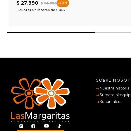
$
27
.
990
$
34
.
990
-
20
%
6
cuotas sin interés de
$
4665
Agregar al carrito
SOBRE NOSO
Nuestra historia
Sumate al equi
Sucursales