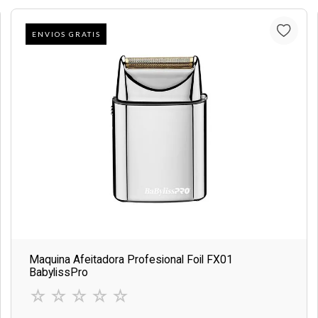
ENVIOS GRATIS
Maquina Afeitadora Profesional Foil FX01
BabylissPro
☆
☆
☆
☆
☆