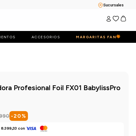
Sucursales
IENTOS
ACCESORIOS
MARGARITAS FAN
ora Profesional Foil FX01 BabylissPro
990
-
20
%
 8.399,33
con