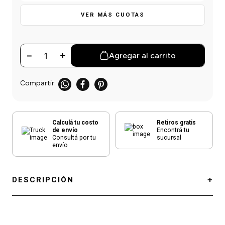
einar
/ Ceras
g
Y Sanitizantes
maltes
VER MÁS CUOTAS
 Para Secadores
las
ermicos
－
＋
Agregar al carrito
Calculá tu costo
Retiros gratis
de envío
Encontrá tu
Consultá por tu
sucursal
envío
DESCRIPCIÓN