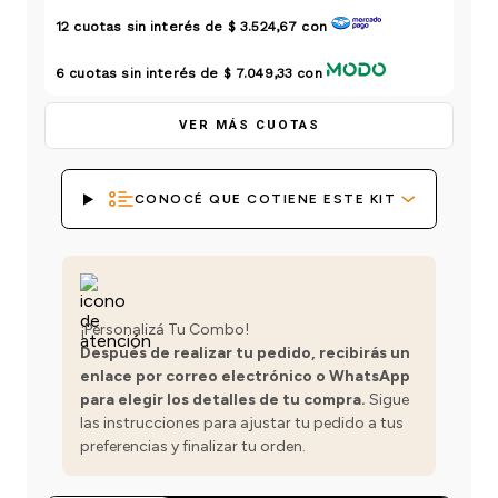
einar
/ Ceras
g
Y Sanitizantes
maltes
12
cuotas sin interés de
$ 3.524,67
con
 Para Secadores
las
6
cuotas sin interés de
$ 7.049,33
con
ermicos
VER MÁS CUOTAS
CONOCÉ QUE COTIENE ESTE KIT
¡Personalizá Tu Combo!
Después de realizar tu pedido, recibirás un
enlace por correo electrónico o WhatsApp
para elegir los detalles de tu compra.
Sigue
las instrucciones para ajustar tu pedido a tus
preferencias y finalizar tu orden.