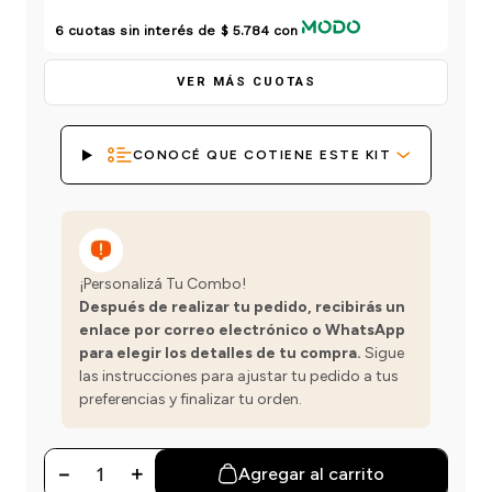
einar
/ Ceras
g
Y Sanitizantes
maltes
6
cuotas sin interés de
$ 5.784
con
 Para Secadores
las
VER MÁS CUOTAS
ermicos
CONOCÉ QUE COTIENE ESTE KIT
¡Personalizá Tu Combo!
Después de realizar tu pedido, recibirás un
enlace por correo electrónico o WhatsApp
para elegir los detalles de tu compra.
Sigue
las instrucciones para ajustar tu pedido a tus
preferencias y finalizar tu orden.
－
＋
Agregar al carrito