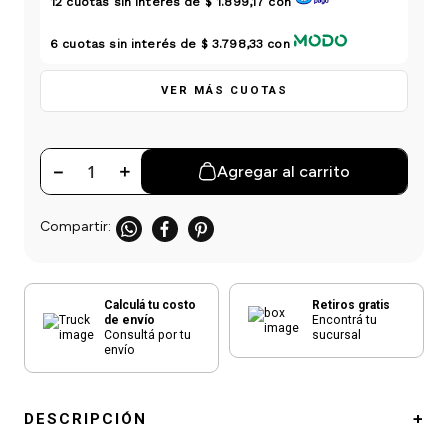
12
cuotas sin interés de
$ 1.899,17
con
einar
/ Ceras
g
Y Sanitizantes
maltes
 Para Secadores
6
cuotas sin interés de
$ 3.798,33
con
las
ermicos
VER MÁS CUOTAS
－
＋
Agregar al carrito
Calculá tu costo
Retiros gratis
de envío
Encontrá tu
Consultá por tu
sucursal
envío
DESCRIPCIÓN