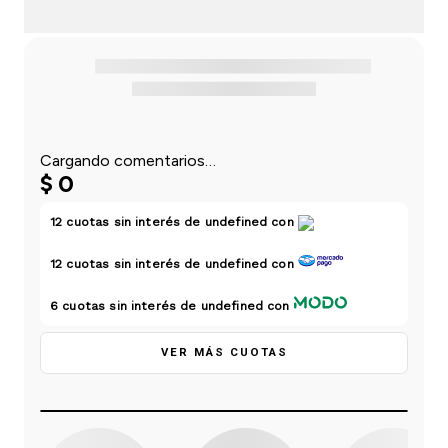
einar
/ Ceras
g
Y Sanitizantes
maltes
 Para Secadores
las
ermicos
Cargando comentarios…
$
0
12
cuotas sin interés de
undefined
con
12
cuotas sin interés de
undefined
con
6
cuotas sin interés de
undefined
con
VER MÁS CUOTAS