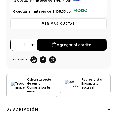
12
cuotas sin interés de
$ 54,17
con
einar
/ Ceras
g
Y Sanitizantes
maltes
 Para Secadores
6
cuotas sin interés de
$ 108,33
con
las
ermicos
VER MÁS CUOTAS
－
＋
Agregar al carrito
Calculá tu costo
Retiros gratis
de envío
Encontrá tu
Consultá por tu
sucursal
envío
DESCRIPCIÓN