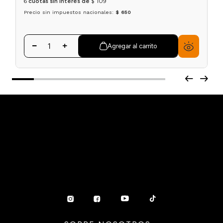
6
cuotas sin interés de
$
109
Precio sin impuestos nacionales:
$ 650
Agregar al carrito