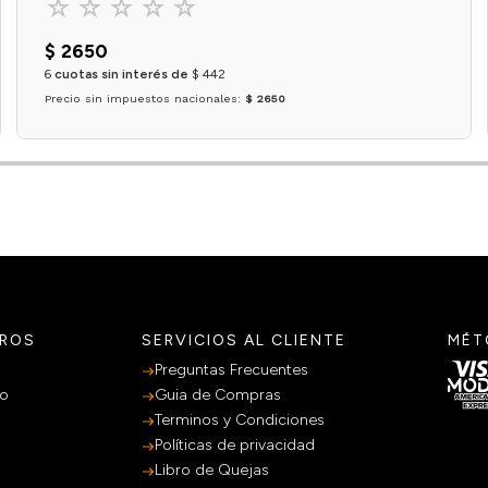
☆
☆
☆
☆
☆
$
2650
6
cuotas sin interés de
$
442
Precio sin impuestos nacionales:
$ 2650
Agregar al carrito
TROS
SERVICIOS AL CLIENTE
MÉT
Preguntas Frecuentes
po
Guia de Compras
Terminos y Condiciones
Políticas de privacidad
Libro de Quejas