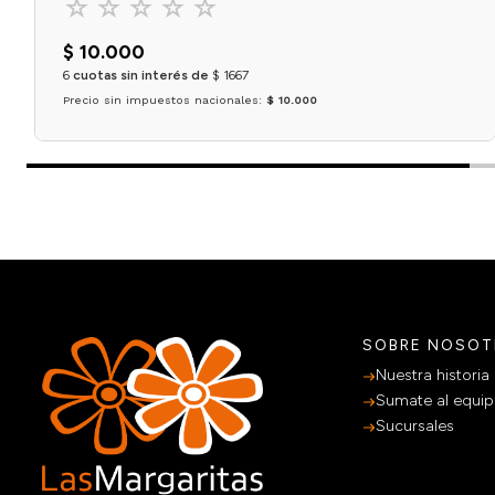
☆
☆
☆
☆
☆
$
10
.
000
6
cuotas sin interés de
$
1667
Precio sin impuestos nacionales:
$ 10.000
Agregar al carrito
SOBRE NOSO
Nuestra historia
Sumate al equi
Sucursales