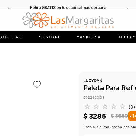
Retiro GRATIS en tu sucursal más cercana
AQUILLAJE
SKINCARE
MANICURIA
EQUIPAM
LUCYDAN
Paleta Para Ref
532225001
☆
☆
☆
☆
☆
(
0
)
$
3285
$
3650
-
1
Precio sin impuestos nacion