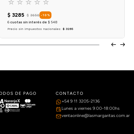
☆
☆
☆
☆
☆
$
3285
$
3650
-
10
%
6
cuotas sin interés de
$
548
Precio sin impuestos nacionales:
$ 3285
Agregar al carrito
ODOS DE PAGO
CONTACTO
+54 9 11 3205-2136
Lunes a viernes 9:00-18:00hs
ventaonline@lasmargaritas.com.ar