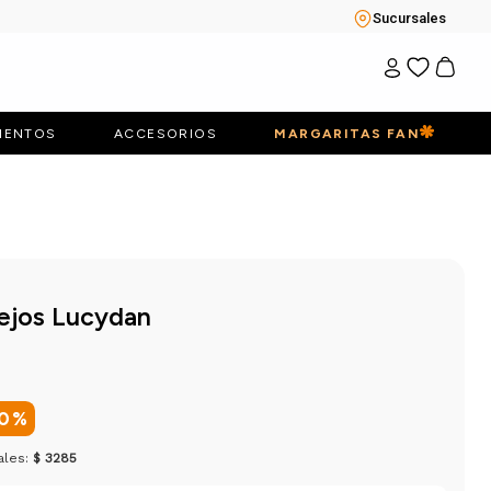
Sucursales
IENTOS
ACCESORIOS
MARGARITAS FAN
lejos Lucydan
0
%
ales:
$ 3285