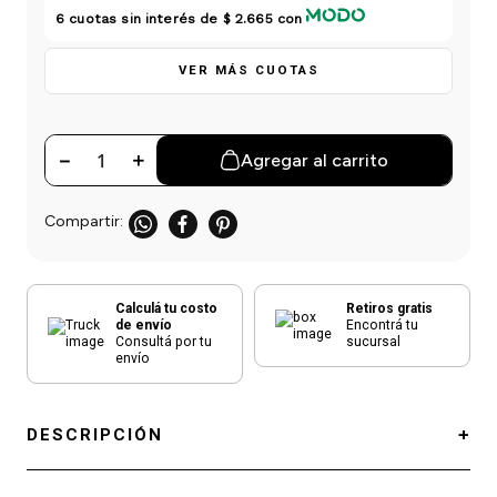
einar
/ Ceras
g
6
cuotas sin interés de
$ 2.665
con
Y Sanitizantes
maltes
 Para Secadores
las
VER MÁS CUOTAS
ermicos
－
＋
Agregar al carrito
Calculá tu costo
Retiros gratis
de envío
Encontrá tu
Consultá por tu
sucursal
envío
DESCRIPCIÓN