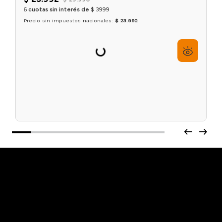
Delineador de ojos Ultra Black Eyeliner x4.5ml Note
$
23
.
992
$
29
.
990
6
cuotas sin interés de
$
3999
Precio sin impuestos nacionales:
$ 23.992
Agregar al carrito