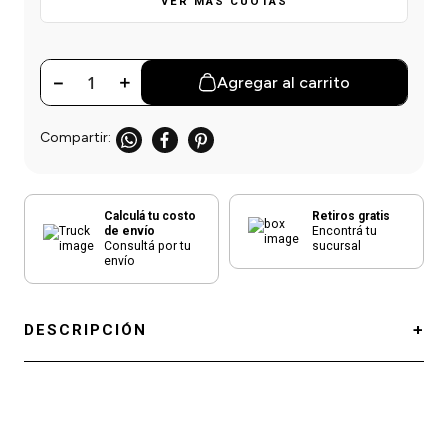
VER MÁS CUOTAS
einar
/ Ceras
g
Y Sanitizantes
maltes
 Para Secadores
las
－
＋
Agregar al carrito
ermicos
Calculá tu costo
Retiros gratis
de envío
Encontrá tu
Consultá por tu
sucursal
envío
DESCRIPCIÓN