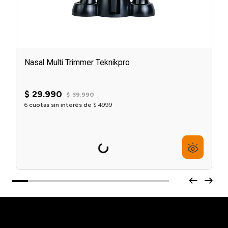
Nasal Multi Trimmer Teknikpro
☆
☆
☆
☆
☆
$
29
.
990
$
39
.
990
6
cuotas sin interés de
$
4999
Agregar al carrito