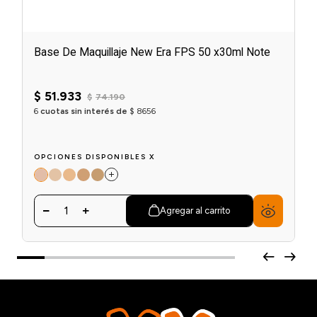
Base De Maquillaje New Era FPS 50 x30ml Note
$
51
.
933
$
74
.
190
6
cuotas sin interés de
$
8656
OPCIONES DISPONIBLES X
1
Agregar al carrito