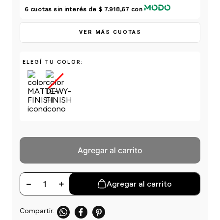
einar
/ Ceras
g
6
cuotas sin interés de
$ 7.918,67
con
Y Sanitizantes
maltes
 Para Secadores
las
VER MÁS CUOTAS
ermicos
ELEGÍ TU COLOR:
Agregar al carrito
－
＋
Agregar al carrito