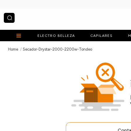
¿Qué estás buscando?
ELECTRO BELLEZA
CAPILARES
M
Secador-Drystar-2000-2200w-Tondeo
Contac