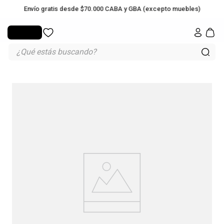
Envío gratis desde $70.000 CABA y GBA (excepto muebles)
ÍAS
 BELLEZA
S
E
IA
IOS
IENTOS
MOSTRAR PROMOCIONES
OCULTAR PROMOCIONES
OCULTAR PROMOCIONES
OCULTAR PROMOCIONES
OCULTAR PROMOCIONES