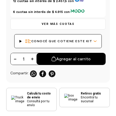
12
cuotas sin interés de
$ 2.457,5
con
einar
/ Ceras
g
Y Sanitizantes
maltes
 Para Secadores
6
cuotas sin interés de
$ 4.915
con
las
ermicos
VER MÁS CUOTAS
CONOCÉ QUE COTIENE ESTE KIT
－
＋
Agregar al carrito
Calculá tu costo
Retiros gratis
de envío
Encontrá tu
Consultá por tu
sucursal
envío