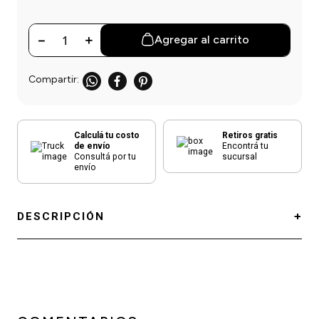
einar
/ Ceras
g
Y Sanitizantes
maltes
 Para Secadores
－
＋
Agregar al carrito
las
ermicos
Calculá tu costo
Retiros gratis
de envío
Encontrá tu
Consultá por tu
sucursal
envío
DESCRIPCIÓN