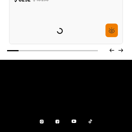
Leche de Limpieza x200 ml Duval
$
8232
$
10
.
290
6
cuotas sin interés de
$
1372
Agregar al carrito