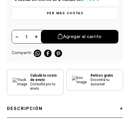
einar
/ Ceras
g
Y Sanitizantes
maltes
 Para Secadores
VER MÁS CUOTAS
las
ermicos
－
＋
Agregar al carrito
Calculá tu costo
Retiros gratis
de envío
Encontrá tu
Consultá por tu
sucursal
envío
DESCRIPCIÓN