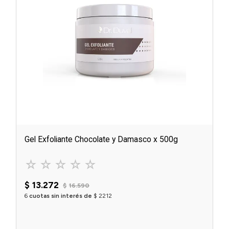
Gel Exfoliante Chocolate y Damasco x 500g
☆
☆
☆
☆
☆
$
13
.
272
$
16
.
590
6
cuotas sin interés de
$
2212