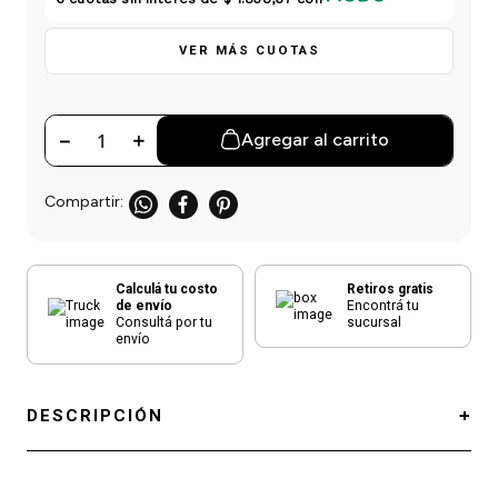
einar
/ Ceras
g
Y Sanitizantes
maltes
 Para Secadores
VER MÁS CUOTAS
las
ermicos
－
＋
Agregar al carrito
Calculá tu costo
Retiros gratis
de envío
Encontrá tu
Consultá por tu
sucursal
envío
DESCRIPCIÓN