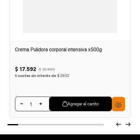
Crema Pulidora corporal intensiva x500g
$
17
.
592
$
21
.
990
6
cuotas sin interés de
$
2932
Agregar al carrito