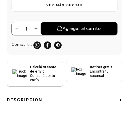
einar
/ Ceras
g
VER MÁS CUOTAS
Y Sanitizantes
maltes
 Para Secadores
las
ermicos
－
＋
Agregar al carrito
Calculá tu costo
Retiros gratis
de envío
Encontrá tu
Consultá por tu
sucursal
envío
DESCRIPCIÓN