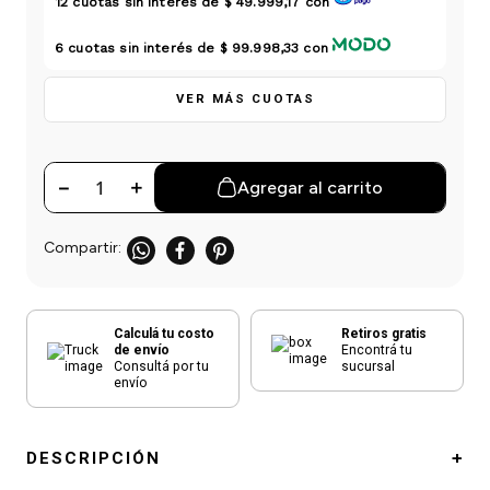
12
cuotas sin interés de
$ 49.999,17
con
einar
/ Ceras
g
Y Sanitizantes
maltes
 Para Secadores
6
cuotas sin interés de
$ 99.998,33
con
las
ermicos
VER MÁS CUOTAS
－
＋
Agregar al carrito
Calculá tu costo
Retiros gratis
de envío
Encontrá tu
Consultá por tu
sucursal
envío
DESCRIPCIÓN