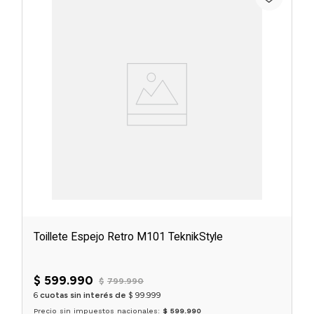
Toillete Espejo Retro M101 TeknikStyle
☆
☆
☆
☆
☆
$
599
.
990
$
799
.
990
6
cuotas sin interés de
$
99
.
999