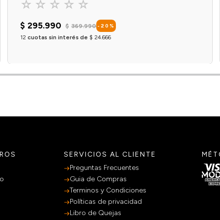
☆
☆
☆
☆
☆
$
295
.
990
$
369
.
990
-
20
%
12
cuotas sin interés de
$
24
.
666
Agregar al carrito
TROS
SERVICIOS AL CLIENTE
MÉT
Preguntas Frecuentes
po
Guia de Compras
Terminos y Condiciones
Políticas de privacidad
Libro de Quejas