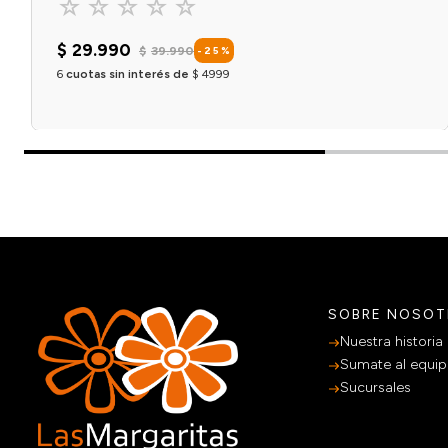
☆
☆
☆
☆
☆
$
29
.
990
$
39
.
990
-
25
%
6
cuotas sin interés de
$
4999
Agregar al carrito
SOBRE NOSO
Nuestra historia
Sumate al equi
Sucursales