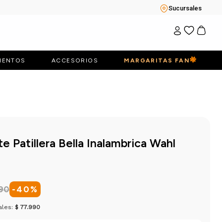
Sucursales
IENTOS
ACCESORIOS
MARGARITAS FAN
 Patillera Bella Inalambrica Wahl
90
-
40
%
ales:
$ 77.990