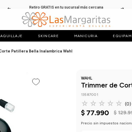
Retiro GRATIS en tu sucursal más cercana
AQUILLAJE
SKINCARE
MANICURIA
EQUIPAM
orte Patillera Bella Inalambrica Wahl
WAHL
Trimmer de Corte
13587001
☆
☆
☆
☆
☆
(
0
)
$
77
.
990
$
129
.
9
Precio sin impuestos nacion