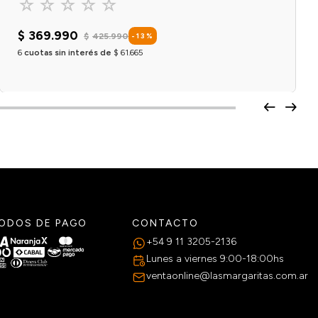
☆
☆
☆
☆
☆
$
369
.
990
$
425
.
990
-
13
%
6
cuotas sin interés de
$
61
.
665
Agregar al carrito
ODOS DE PAGO
CONTACTO
+54 9 11 3205-2136
Lunes a viernes 9:00-18:00hs
ventaonline@lasmargaritas.com.ar