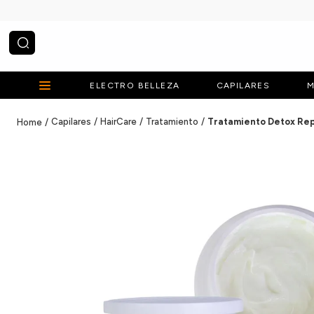
¿Qué estás buscando?
ELECTRO BELLEZA
CAPILARES
M
Capilares
HairCare
Tratamiento
Tratamiento Detox Re