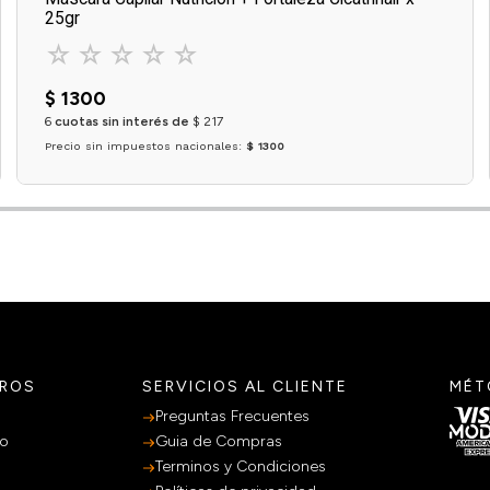
25gr
☆
☆
☆
☆
☆
$
1300
6
cuotas sin interés de
$
217
Precio sin impuestos nacionales:
$ 1300
Agregar al carrito
TROS
SERVICIOS AL CLIENTE
MÉT
Preguntas Frecuentes
po
Guia de Compras
Terminos y Condiciones