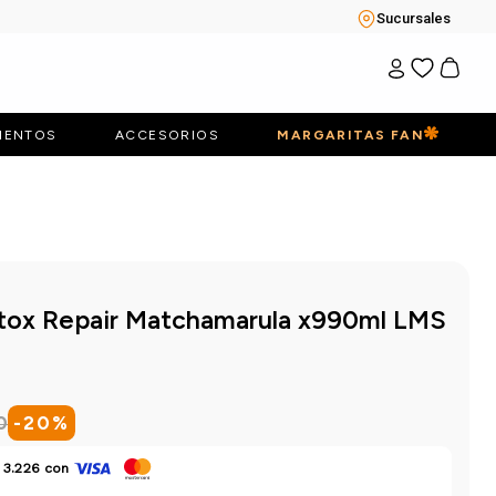
Sucursales
IENTOS
ACCESORIOS
MARGARITAS FAN
tox Repair Matchamarula x990ml LMS
0
-
20
%
 3.226
con