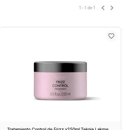
1 - 1
de
1
Tratamiento Control de Frizz x250ml Teknia Lakme