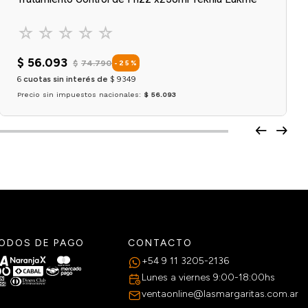
☆
☆
☆
☆
☆
$
56
.
093
$
74
.
790
-
25
%
6
cuotas sin interés de
$
9349
Precio sin impuestos nacionales:
$ 56.093
Agregar al carrito
ODOS DE PAGO
CONTACTO
+54 9 11 3205-2136
Lunes a viernes 9:00-18:00hs
ventaonline@lasmargaritas.com.ar