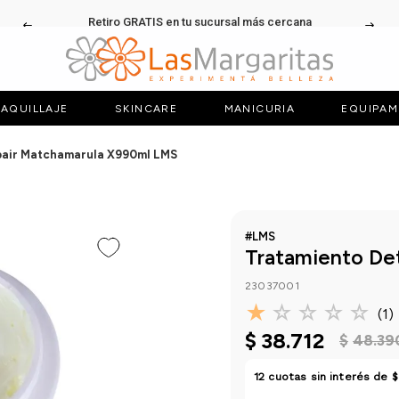
Retiro GRATIS en tu sucursal más cercana
AQUILLAJE
SKINCARE
MANICURIA
EQUIPAM
pair Matchamarula X990ml LMS
#LMS
Tratamiento De
23037001
★
☆
☆
☆
☆
(
1
)
$
38
.
712
$
48
.
39
12
cuotas sin interés de
$