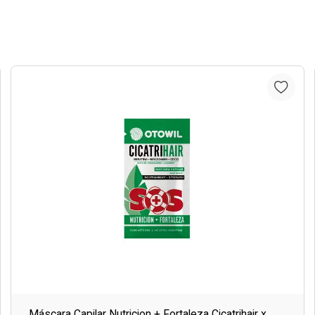
Máscara Capilar Nutricion + Fortaleza Cicatrihair x