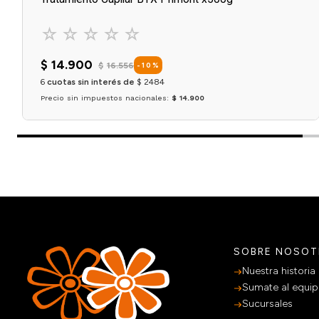
☆
☆
☆
☆
☆
$
14
.
900
$
16
.
556
-
10
%
6
cuotas sin interés de
$
2484
Precio sin impuestos nacionales:
$ 14.900
Agregar al carrito
SOBRE NOSO
Nuestra historia
Sumate al equi
Sucursales