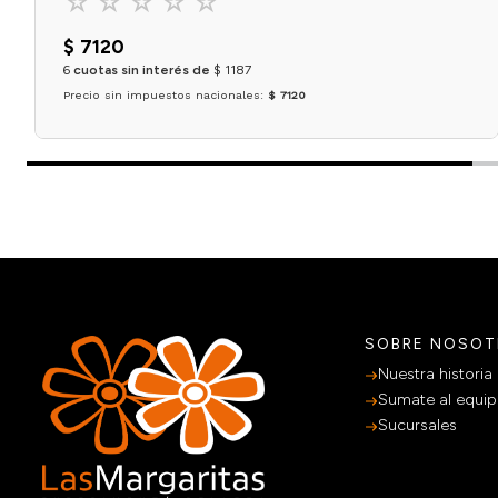
☆
☆
☆
☆
☆
$
7120
6
cuotas sin interés de
$
1187
Precio sin impuestos nacionales:
$ 7120
Agregar al carrito
SOBRE NOSO
Nuestra historia
Sumate al equi
Sucursales