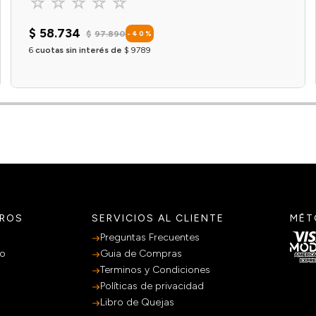
☆
☆
☆
☆
☆
$
58
.
734
$
97
.
890
-
40
%
6
cuotas sin interés de
$
9789
Agregar al carrito
TROS
SERVICIOS AL CLIENTE
MÉT
Preguntas Frecuentes
po
Guia de Compras
Terminos y Condiciones
Políticas de privacidad
Libro de Quejas