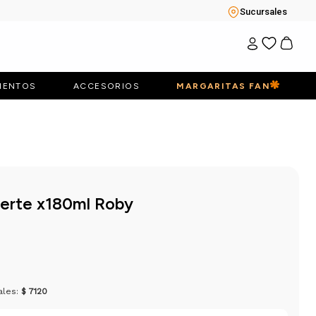
Sucursales
IENTOS
ACCESORIOS
MARGARITAS FAN
uerte x180ml Roby
ales:
$ 7120