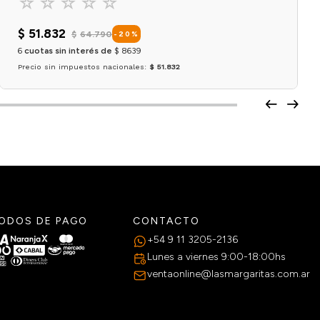
☆
☆
☆
☆
☆
$
51
.
832
$
64
.
790
-
20
%
6
cuotas sin interés de
$
8639
Precio sin impuestos nacionales:
$ 51.832
Agregar al carrito
ODOS DE PAGO
CONTACTO
+54 9 11 3205-2136
Lunes a viernes 9:00-18:00hs
ventaonline@lasmargaritas.com.ar