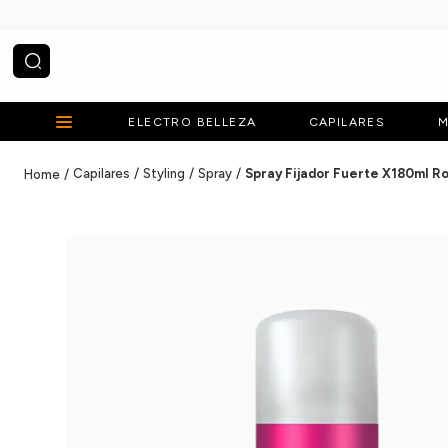
¿Qué estás buscando?
ELECTRO BELLEZA
CAPILARES
M
Capilares
Styling
Spray
Spray Fijador Fuerte X180ml R