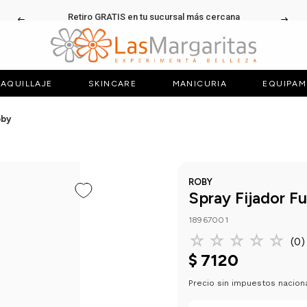
Retiro GRATIS en tu sucursal más cercana
AQUILLAJE
SKINCARE
MANICURIA
EQUIPAM
oby
ROBY
Spray Fijador F
18967001
☆
☆
☆
☆
☆
(
0
)
$
7120
Precio sin impuestos nacion