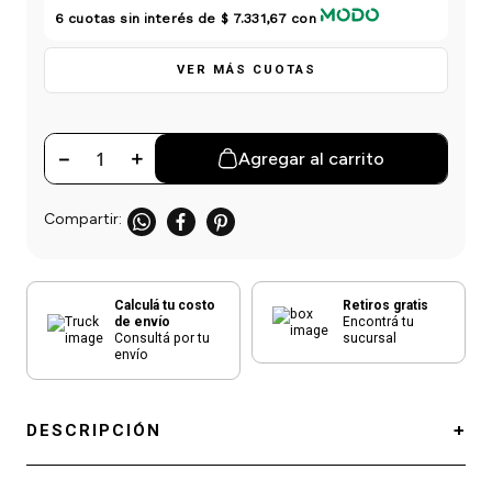
einar
/ Ceras
g
6
cuotas sin interés de
$ 7.331,67
con
Y Sanitizantes
maltes
 Para Secadores
las
VER MÁS CUOTAS
ermicos
－
＋
Agregar al carrito
Calculá tu costo
Retiros gratis
de envío
Encontrá tu
Consultá por tu
sucursal
envío
DESCRIPCIÓN