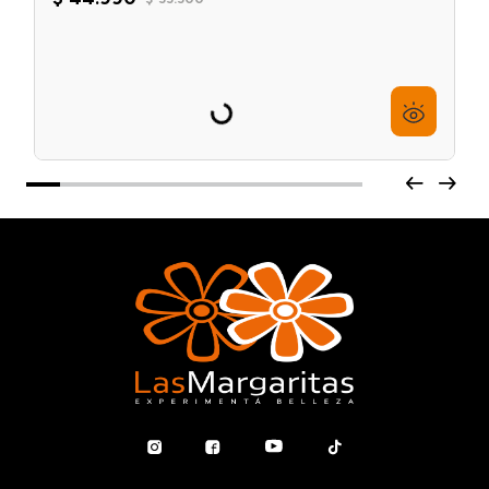
Cepillo de Brushing y Secado Styling Teknikpro
$
44
.
990
$
55
.
500
6
cuotas sin interés de
$
7499
Agregar al carrito