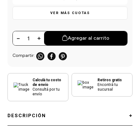
einar
/ Ceras
g
Y Sanitizantes
maltes
VER MÁS CUOTAS
 Para Secadores
las
ermicos
－
＋
Agregar al carrito
Calculá tu costo
Retiros gratis
de envío
Encontrá tu
Consultá por tu
sucursal
envío
DESCRIPCIÓN