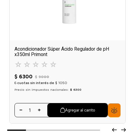
Acondicionador Súper Ácido Regulador de pH
x350ml Primont
☆
☆
☆
☆
☆
$
6300
$
9000
6
cuotas sin interés de
$
1050
Precio sin impuestos nacionales:
$ 6300
Agregar al carrito