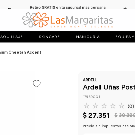
Retiro GRATIS en tu sucursal más cercana
AQUILLAJE
SKINCARE
MANICURIA
EQUIPAM
emium Cheetah Accent
ARDELL
Ardell Uñas Po
17939001
☆
☆
☆
☆
☆
(
0
)
$
27
.
351
$
30
.
39
Precio sin impuestos nacion