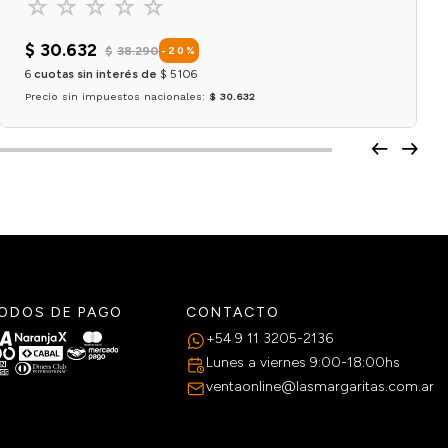
☆
☆
☆
☆
☆
$
30
.
632
$
38
.
290
-
20
%
6
cuotas sin interés de
$
5106
Precio sin impuestos nacionales:
$ 30.632
Agregar al carrito
ODOS DE PAGO
CONTACTO
+54 9 11 3205-2136
Lunes a viernes 9:00-18:00hs
ventaonline@lasmargaritas.com.ar