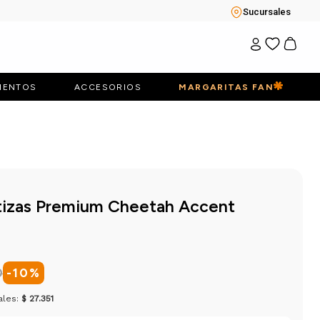
Sucursales
IENTOS
ACCESORIOS
MARGARITAS FAN
stizas Premium Cheetah Accent
0
-
10
%
ales:
$ 27.351