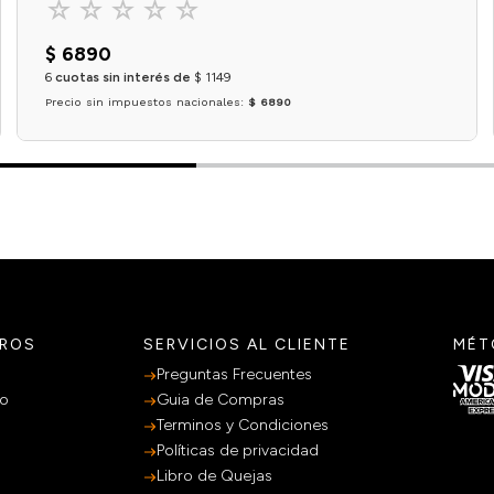
☆
☆
☆
☆
☆
$
6890
6
cuotas sin interés de
$
1149
Precio sin impuestos nacionales:
$ 6890
Agregar al carrito
TROS
SERVICIOS AL CLIENTE
MÉT
Preguntas Frecuentes
po
Guia de Compras
Terminos y Condiciones
Políticas de privacidad
Libro de Quejas