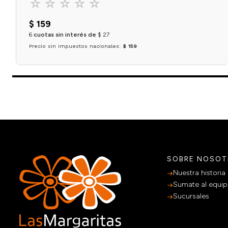
☆
☆
☆
☆
☆
$
159
6
cuotas sin interés de
$
27
Precio sin impuestos nacionales:
$ 159
Agregar al carrito
SOBRE NOSO
Nuestra historia
Sumate al equi
Sucursales