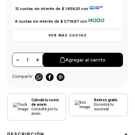
einar
/ Ceras
g
Y Sanitizantes
maltes
12
cuotas sin interés de
$ 1.859,33
con
 Para Secadores
las
6
cuotas sin interés de
$ 3.718,67
con
ermicos
VER MÁS CUOTAS
－
＋
Agregar al carrito
Calculá tu costo
Retiros gratis
de envío
Encontrá tu
Consultá por tu
sucursal
envío
DESCRIPCIÓN