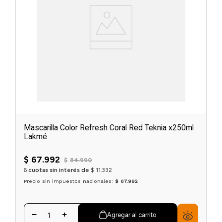
Mascarilla Color Refresh Coral Red Teknia x250ml
Lakmé
$
67
.
992
$
84
.
990
6
cuotas sin interés de
$
11
.
332
Precio sin impuestos nacionales:
$ 67.992
Agregar al carrito