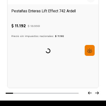
Pestañas Enteras Lift Effect 742 Ardell
☆
☆
☆
☆
☆
$
11
.
192
$
13
.
990
6
cuotas sin interés de
$
1866