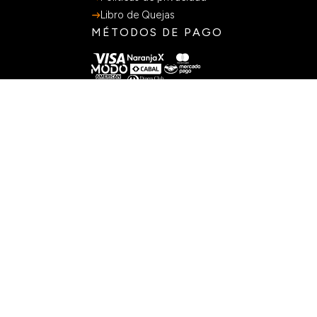
Nuestra historia
Sumate al equipo
Sucursales
SERVICIOS AL CLIENTE
Preguntas Frecuentes
Guia de Compras
Terminos y Condiciones
Políticas de privacidad
Libro de Quejas
MÉTODOS DE PAGO
CONTACTO
+54 9 11 3205-2136
Lunes a viernes 9:00-18:00hs
ventas@lasmargaritas.com.ar