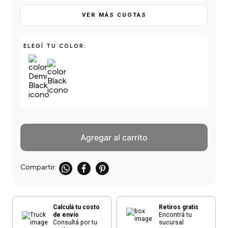
einar
/ Ceras
g
Y Sanitizantes
maltes
VER MÁS CUOTAS
 Para Secadores
las
ermicos
ELEGÍ TU COLOR:
Agregar al carrito
Calculá tu costo
Retiros gratis
de envío
Encontrá tu
Consultá por tu
sucursal