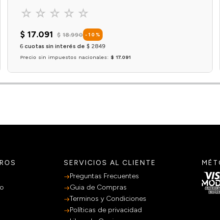
☆
☆
☆
☆
☆
$
17
.
091
$
18
.
990
-
10
%
6
cuotas sin interés de
$
2849
Precio sin impuestos nacionales:
$ 17.091
Agregar al carrito
TROS
SERVICIOS AL CLIENTE
MÉT
Preguntas Frecuentes
po
Guia de Compras
Terminos y Condiciones
Políticas de privacidad