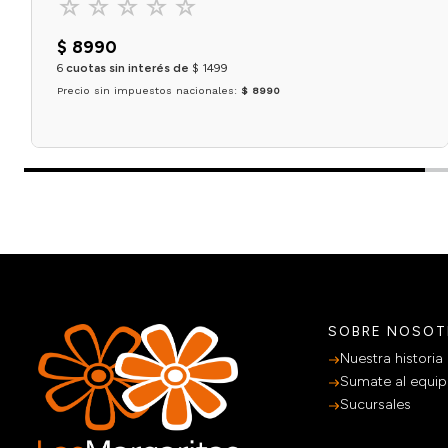
☆
☆
☆
☆
☆
$
8990
6
cuotas sin interés de
$
1499
Precio sin impuestos nacionales:
$ 8990
Agregar al carrito
SOBRE NOSO
Nuestra historia
Sumate al equi
Sucursales