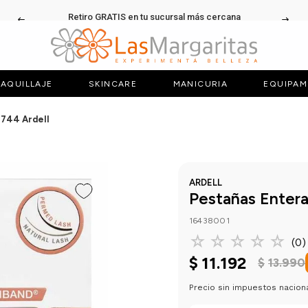
Retiro GRATIS en tu sucursal más cercana
AQUILLAJE
SKINCARE
MANICURIA
EQUIPAM
 744 Ardell
ARDELL
Pestañas Entera
16438001
☆
☆
☆
☆
☆
(
0
)
$
11
.
192
$
13
.
990
Precio sin impuestos nacion