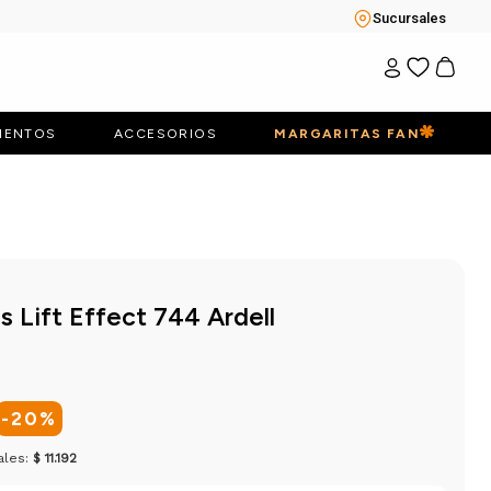
Sucursales
IENTOS
ACCESORIOS
MARGARITAS FAN
s Lift Effect 744 Ardell
-
20
%
ales:
$ 11.192