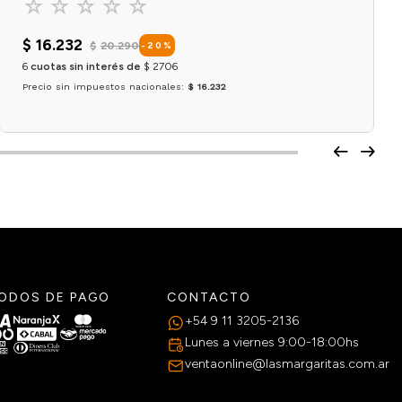
☆
☆
☆
☆
☆
$
16
.
232
$
20
.
290
-
20
%
6
cuotas sin interés de
$
2706
Precio sin impuestos nacionales:
$ 16.232
Agregar al carrito
ODOS DE PAGO
CONTACTO
+54 9 11 3205-2136
Lunes a viernes 9:00-18:00hs
ventaonline@lasmargaritas.com.ar