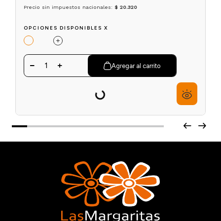
Tinte para Cejas y Pestañas con Keratina y Argan
Thuya
$
20
.
320
$
25
.
400
Precio sin impuestos nacionales:
$ 20.320
OPCIONES DISPONIBLES X
1
Agregar al carrito