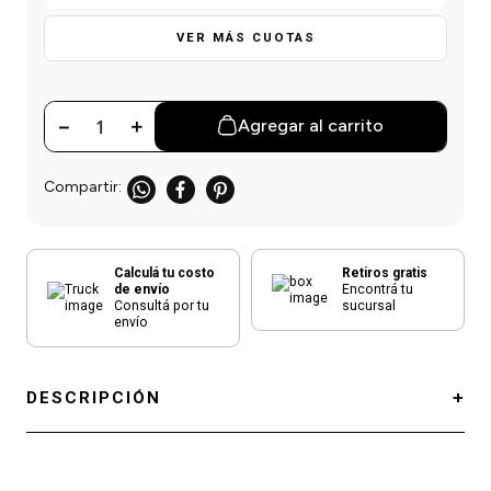
einar
/ Ceras
g
Y Sanitizantes
maltes
VER MÁS CUOTAS
 Para Secadores
las
ermicos
－
＋
Agregar al carrito
Calculá tu costo
Retiros gratis
de envío
Encontrá tu
Consultá por tu
sucursal
envío
DESCRIPCIÓN