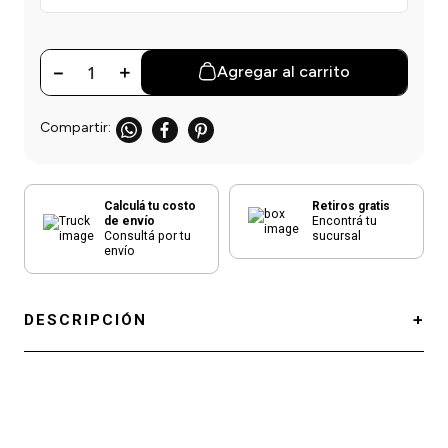
einar
/ Ceras
g
Y Sanitizantes
maltes
 Para Secadores
las
－
＋
Agregar al carrito
ermicos
Calculá tu costo
Retiros gratis
de envío
Encontrá tu
Consultá por tu
sucursal
envío
DESCRIPCIÓN