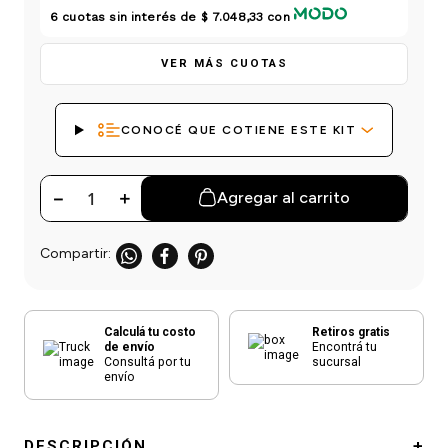
einar
/ Ceras
g
6
cuotas sin interés de
$ 7.048,33
con
Y Sanitizantes
maltes
 Para Secadores
las
VER MÁS CUOTAS
ermicos
CONOCÉ QUE COTIENE ESTE KIT
－
＋
Agregar al carrito
Calculá tu costo
Retiros gratis
de envío
Encontrá tu
Consultá por tu
sucursal
envío
DESCRIPCIÓN