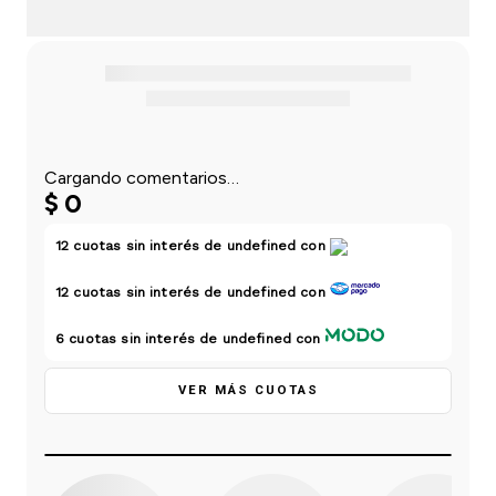
einar
/ Ceras
g
Y Sanitizantes
maltes
 Para Secadores
las
ermicos
Cargando comentarios…
$
0
12
cuotas sin interés de
undefined
con
12
cuotas sin interés de
undefined
con
6
cuotas sin interés de
undefined
con
VER MÁS CUOTAS