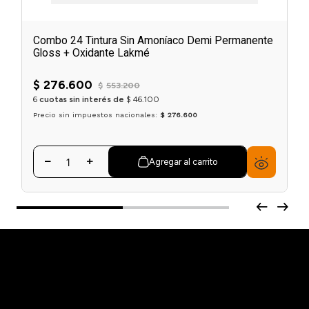
Combo 24 Tintura Sin Amoníaco Demi Permanente
Gloss + Oxidante Lakmé
$
276
.
600
$
553
.
200
6
cuotas sin interés de
$
46
.
100
Precio sin impuestos nacionales:
$ 276.600
Agregar al carrito