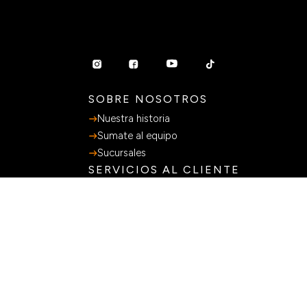
SOBRE NOSOTROS
Nuestra historia
Sumate al equipo
Sucursales
SERVICIOS AL CLIENTE
Preguntas Frecuentes
Guia de Compras
Terminos y Condiciones
Políticas de privacidad
Libro de Quejas
MÉTODOS DE PAGO