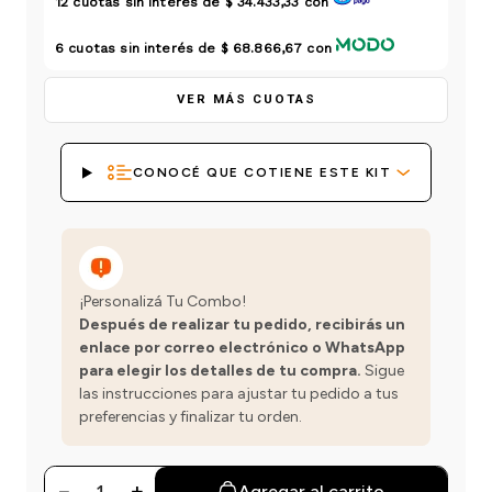
12
cuotas sin interés de
$ 34.433,33
con
einar
/ Ceras
g
Y Sanitizantes
maltes
 Para Secadores
6
cuotas sin interés de
$ 68.866,67
con
las
ermicos
VER MÁS CUOTAS
CONOCÉ QUE COTIENE ESTE KIT
¡Personalizá Tu Combo!
Después de realizar tu pedido, recibirás un
enlace por correo electrónico o WhatsApp
para elegir los detalles de tu compra.
Sigue
las instrucciones para ajustar tu pedido a tus
preferencias y finalizar tu orden.
－
＋
Agregar al carrito