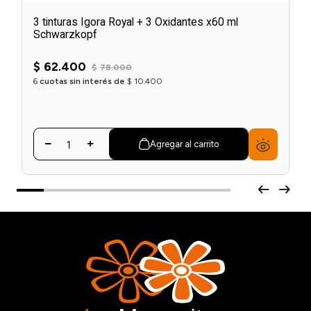
3 tinturas Igora Royal + 3 Oxidantes x60 ml
Schwarzkopf
$
62
.
400
$
78
.
000
6
cuotas sin interés de
$
10
.
400
Agregar al carrito