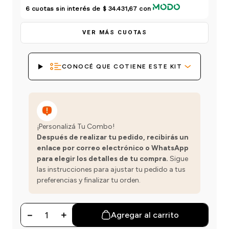
einar
/ Ceras
g
6
cuotas sin interés de
$ 34.431,67
con
Y Sanitizantes
maltes
 Para Secadores
las
VER MÁS CUOTAS
ermicos
CONOCÉ QUE COTIENE ESTE KIT
¡Personalizá Tu Combo!
Después de realizar tu pedido, recibirás un
enlace por correo electrónico o WhatsApp
para elegir los detalles de tu compra.
Sigue
las instrucciones para ajustar tu pedido a tus
preferencias y finalizar tu orden.
－
＋
Agregar al carrito