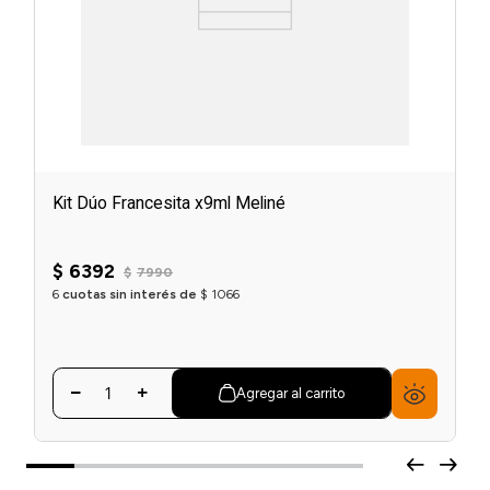
Kit Dúo Francesita x9ml Meliné
$
6392
$
7990
6
cuotas sin interés de
$
1066
Agregar al carrito