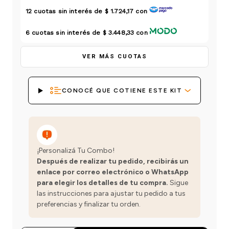
einar
/ Ceras
g
12
cuotas sin interés de
$ 1.724,17
con
Y Sanitizantes
maltes
 Para Secadores
las
6
cuotas sin interés de
$ 3.448,33
con
ermicos
VER MÁS CUOTAS
CONOCÉ QUE COTIENE ESTE KIT
¡Personalizá Tu Combo!
Después de realizar tu pedido, recibirás un
enlace por correo electrónico o WhatsApp
para elegir los detalles de tu compra.
Sigue
las instrucciones para ajustar tu pedido a tus
preferencias y finalizar tu orden.