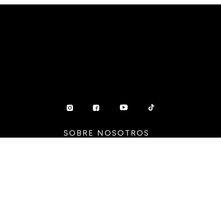
SOBRE NOSOTROS
Nuestra historia
Sumate al equipo
Sucursales
SERVICIOS AL CLIENTE
Preguntas Frecuentes
Guia de Compras